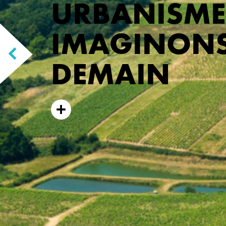
URBANISME
IMAGINONS 
DEMAIN
+