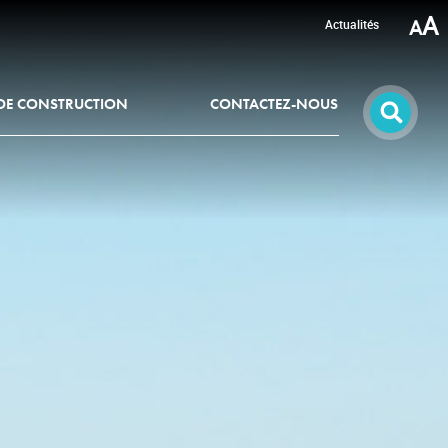
A
Actualités
 DE CONSTRUCTION
CONTACTEZ-NOUS
VIGUEUR
UNE ÉQUIPE À VOTRE ÉCOUTE
SE LOGER EN SÈVRE & LOIRE
e & Loire
Demander un logement social
s renouvelables
'évolution en cours
Les foyers de jeunes actifs
llissement et au handicap