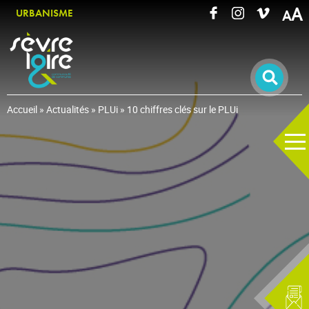
A
URBANISME
RECHERCHER UNE INFORMATION
Accueil
»
Actualités
»
PLUi
»
10 chiffres clés sur le PLUi